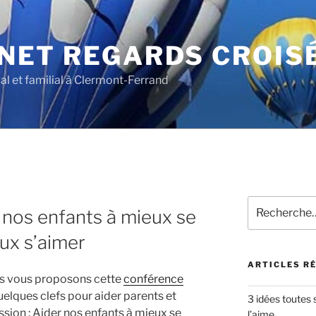
NET REGARDS CROIS
al et familial à Clermont-Ferrand
N
 nos enfants à mieux se
ux s’aimer
ARTICLES R
us vous proposons cette
conférence
elques clefs pour aider parents et
3 idées toutes 
sion : Aider nos enfants à mieux se
l’aime