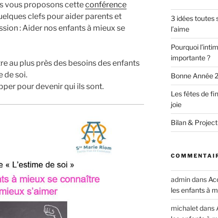
us vous proposons cette
conférence
elques clefs pour aider parents et
3 idées toutes 
sion : Aider nos enfants à mieux se
l’aime
Pourquoi l’intim
importante ?
e au plus près des besoins des enfants
 de soi.
Bonne Année 
pper pour devenir qui ils sont.
Les fêtes de fi
joie
Bilan & Project
COMMENTAIR
admin
dans
Acc
les enfants à m
michalet
dans