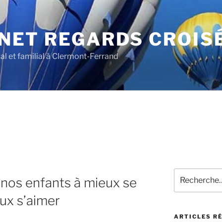
NET REGARDS CROIS
al et familial à Clermont-Ferrand
 nos enfants à mieux se
ux s’aimer
ARTICLES R