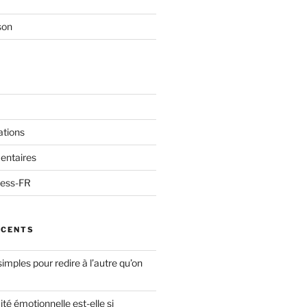
son
ations
entaires
ress-FR
ÉCENTS
simples pour redire à l’autre qu’on
ité émotionnelle est-elle si