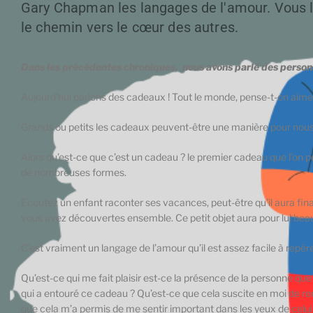
Gary Chapman les langages de l'amour. Vous l
le chemin vers le cœur des autres.
Dans les précédentes chroniques, nous avons parlé des personne
Aujourd’hui parlons des cadeaux ! Tout le monde, pense-t-on aime 
Grands ou petits les cadeaux peuvent-être une manière pour nous,
Alors qu’est-ce que c’est un cadeau ? le premier cadeau que l’on pe
de nombreuses formes.
Ecoutez un enfant raconter ses vacances, peut-être qu’il aura fina
vous avez découvertes ensemble. Ce petit objet aura pour lui beauco
C’est vraiment un langage de l’amour qu’il est assez facile à repére
Qu’est-ce qui me fait plaisir est-ce la présence de la personne que j
qui a entouré ce cadeau ? Qu’est-ce que cela suscite en moi de rece
que cela m’a permis de me sentir important dans les yeux de celui q