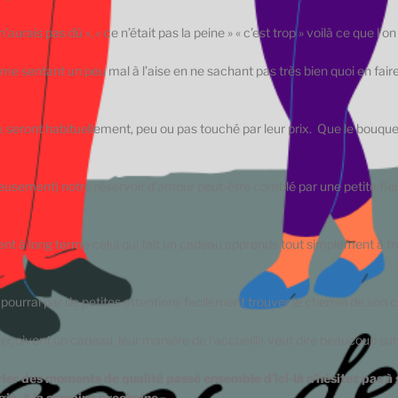
ais pas dû », « ce n’était pas la peine » « c’est trop » voilà ce que l‘o
me sentant un peu mal à l’aise en ne sachant pas très bien quoi en fai
seront habituellement, peu ou pas touché par leur prix. Que le bouquet
eusement) notre réservoir d’amour peut-être comblé par une petite fleur 
ment à long terme celui qui fait un cadeau apprends tout simplement à 
pourrai par de petites attentions facilement trouver le chemin de son 
çoivent un cadeau, leur manière de l’accueillir veut dire beaucoup sur 
ler des moments de qualité passé ensemble d’ici-là n’hésitez pas à
égié, à la semaine prochaine.