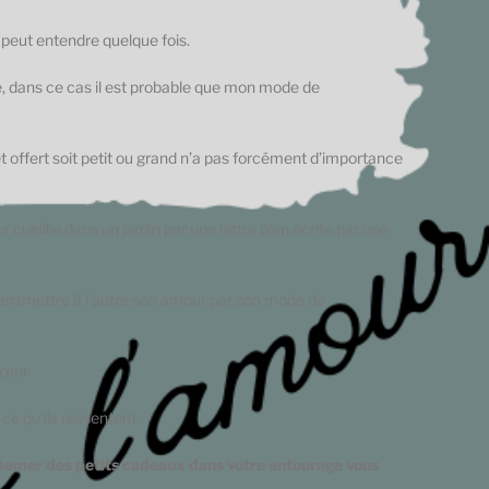
n peut entendre quelque fois.
re, dans ce cas il est probable que mon mode de
 offert soit petit ou grand n’a pas forcément d’importance
cueillie dans un jardin par une lettre bien écrite par une
transmettre à l’autre son amour par son mode de
cœur.
ce qu’ils ressentent.
 semer des petits cadeaux dans votre entourage vous