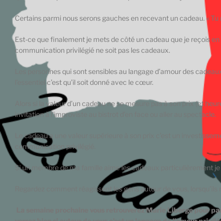
Certains parmi nous serons gauches en recevant un cadeau. « Tu n’aur
Est-ce que finalement je mets de côté un cadeau que je reçois en 
communication privilégié ne soit pas les cadeaux.
Les personnes qui sont sensibles au langage d’amour des cadeaux 
l’essentiel c’est qu’il soit donné avec le cœur.
Alors si la valeur d’un cadeau ne se mesure pas à son prix (et heur
invitation à l’improviste au bistrot d’en face ou aller au spectacle.
Le cadeau a une valeur supérieure à son prix c’est un investisse
communication privilégié.
Si un membre de ma famille aime les cadeaux particulièrement je 
Regardez comment réagissent les gens autour de vous, lorsqu’ils re
La semaine prochaine vous retrouverez Marie Liberge pour par
verrez bien si autour de vous c’est un langage de l’amour privil