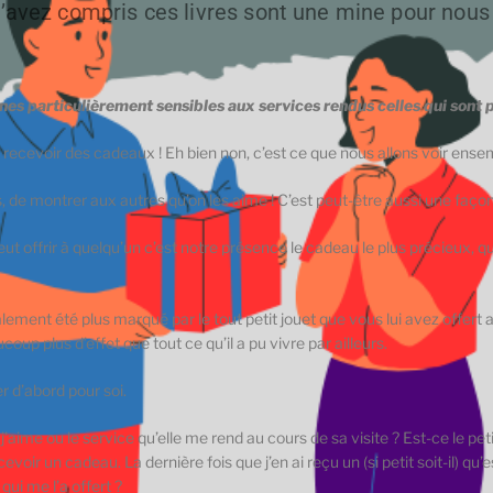
’avez compris ces livres sont une mine pour nous
s particulièrement sensibles aux services rendus celles qui sont p
recevoir des cadeaux ! Eh bien non, c’est ce que nous allons voir ense
 de montrer aux autres qu’on les aime ! C’est peut-être aussi une faço
ut offrir à quelqu’un c’est notre présence le cadeau le plus précieux, 
lement été plus marqué par le tout petit jouet que vous lui avez offert
up plus d’effet que tout ce qu’il a pu vivre par ailleurs.
r d’abord pour soi.
’aime ou le service qu’elle me rend au cours de sa visite ? Est-ce le peti
voir un cadeau. La dernière fois que j’en ai reçu un (si petit soit-il) 
ui me l’a offert ?